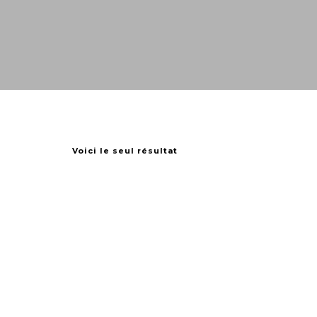
Voici le seul résultat
Housse de Soucca
€
50,00