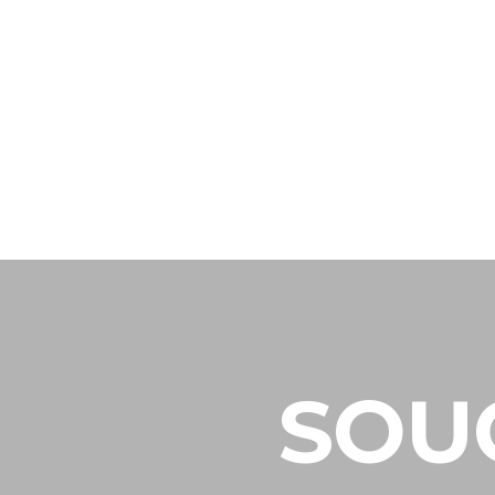
"La Soucca de Luxe en Kit"
Rense
La So
SOU