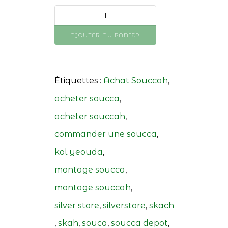
AJOUTER AU PANIER
Étiquettes :
Achat Souccah
,
acheter soucca
,
acheter souccah
,
commander une soucca
,
kol yeouda
,
montage soucca
,
montage souccah
,
silver store
,
silverstore
,
skach
,
skah
,
souca
,
soucca depot
,