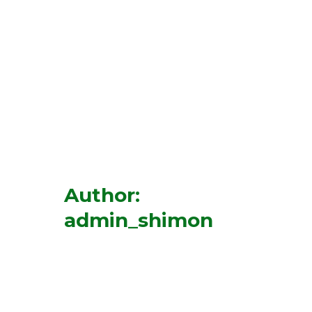
"La Soucca de Luxe en Kit"
Renseignement au
06 18 31 02 20
La Soucca
Boutique
Contactez-nous
0
Author:
La Centrale du Loulav et Etrog
admin_shimon
Halakhot