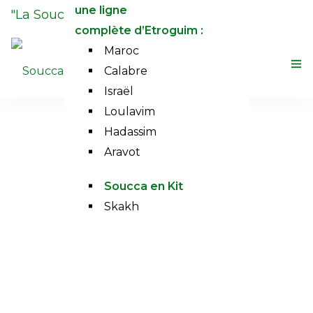
une ligne
"La Soucca de Luxe en Kit"
complète d’Etroguim :
Renseignement au
06 18 31 02 20
Maroc
Calabre
Israël
Loulavim
La Soucca
Hadassim
Boutique
Aravot
Contactez-nous
0
Soucca en Kit
Skakh
La Centrale du Loulav et Etrog
Halakhot
LA CENTRALE