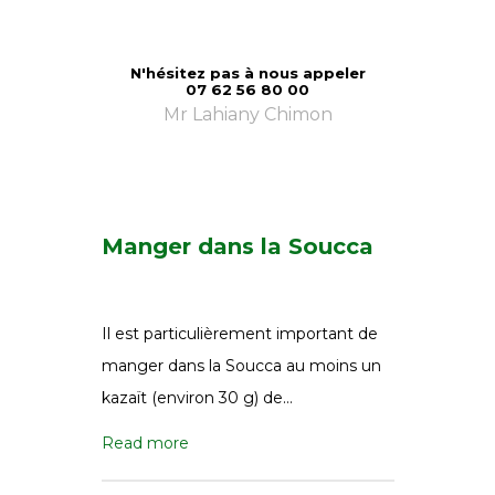
Une Soucca est essentiellement une
N'hésitez pas à nous appeler
cabane couverte de végétation.
07 62 56 80 00
Mr Lahiany Chimon
Read more
Manger dans la Soucca
Il est particulièrement important de
manger dans la Soucca au moins un
kazaït (environ 30 g) de…
Read more