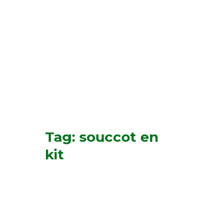
"La Soucca de Luxe en Kit"
Renseignement au
06 18 31 02 20
La Soucca
Boutique
Contactez-nous
0
Tag: souccot en
La Centrale du Loulav et Etrog
kit
Halakhot