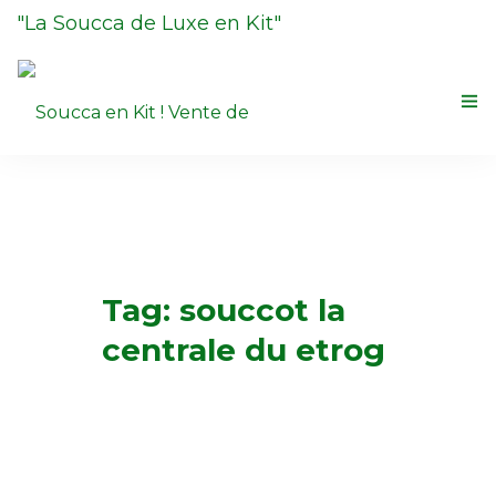
"La Soucca de Luxe en Kit"
Renseignement au
06 18 31 02 20
La Soucca
Boutique
Contactez-nous
0
Tag: souccot la
La Centrale du Loulav et Etrog
centrale du etrog
Halakhot