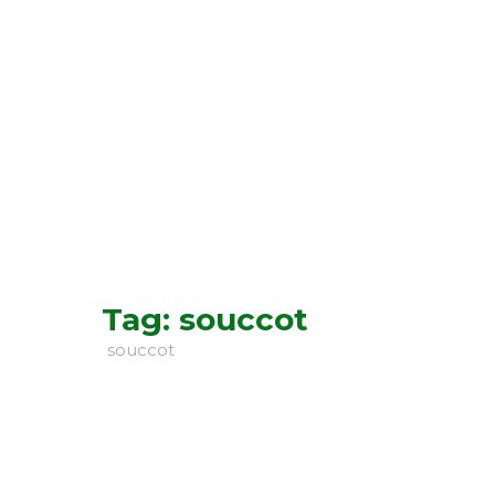
"La Soucca de Luxe en Kit"
Renseignement au
06 18 31 02 20
La Soucca
Boutique
Contactez-nous
0
Tag: souccot
La Centrale du Loulav et Etrog
souccot
Halakhot