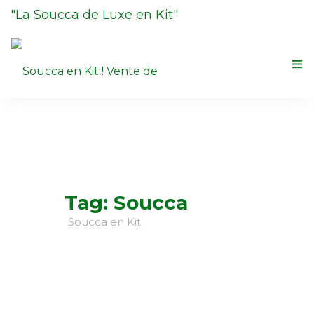
"La Soucca de Luxe en Kit"
Renseignement au
06 18 31 02 20
La Soucca
Boutique
Contactez-nous
0
Tag: Soucca
La Centrale du Loulav et Etrog
Soucca en Kit
Halakhot